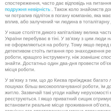
спостереження, часто дає відповідь на питання
подружня невірність
. Також коло знайомств до
чи потрапив підліток в погану компанію, яка ма
вплив, або залучений чи людина в тоталітарну 
У наше століття дикого капіталізму велика час
України перебуває в тіні. У зв’язку з цим люди 
не оформляються на роботу. Тому якщо перед
детективом стоїть питання про знаходження ре
роботи, кращого інструменту, ніж
зовнішнє сп
знайти. Достатньо один два-дня провести об’єк
місця роботи.
У зв’язку з тим, що до Києва приїжджає багато 
пошуках більш високооплачуваної роботи, їм д
житло. Зазвичай такі угоди найму нерухомості 
реєструються. І якщо приватний сищик отриму
встановити реальне місце проживання об’єкта,