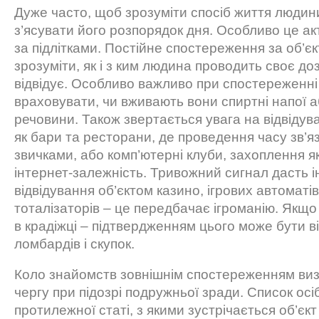
Дуже часто, щоб зрозуміти спосіб життя людин
з’ясувати його розпорядок дня. Особливо це ак
за підлітками. Постійне спостереження за об’є
зрозуміти, як і з ким людина проводить своє дозв
відвідує. Особливо важливо при спостереженні 
враховувати, чи вживають вони спиртні напої а
речовини. Також звертається увага на відвідува
як бари та ресторани, де проведення часу зв’я
звичками, або комп’ютерні клуби, захоплення 
інтернет-залежність. Тривожний сигнал дасть 
відвідування об’єктом казино, ігрових автоматі
тоталізаторів – це передбачає ігроманію. Якщ
в крадіжці – підтвердженням цього може бути в
ломбардів і скупок.
Коло знайомств зовнішнім спостереженням ви
чергу при підозрі подружньої зради. Список осі
протилежної статі, з якими зустрічається об’єк